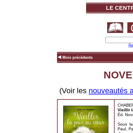
LE CENT
Re
Mois précédents
NOVE
(Voir les
nouveautés ar
CHABERT
Vieillir
Éd. Nov
Sous la
Paul, Pa