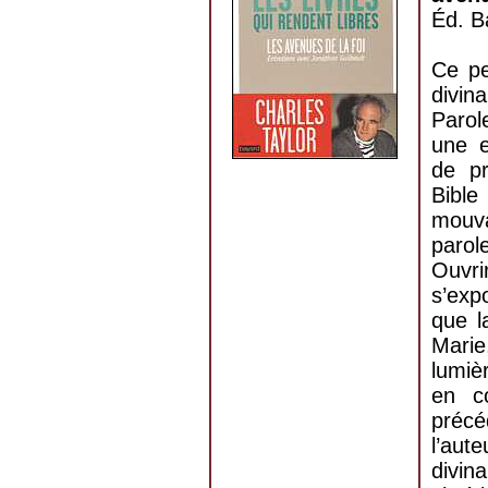
Éd. B
Ce pet
divina
Parol
une e
de pr
Bibl
mouva
parol
Ouvr
s’exp
que l
Marie
lumiè
en c
précé
l’aut
divin