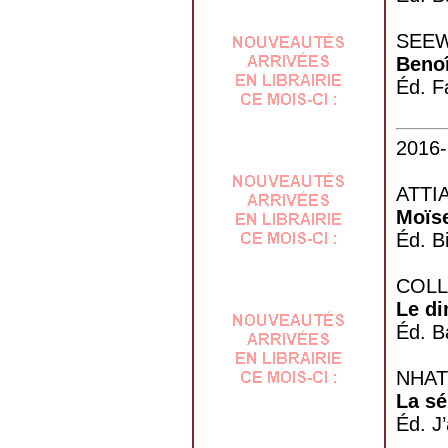
SEEW
Benoî
Éd. F
2016-
ATTIA
Moïse
Éd. B
COLL
Le di
Éd. B
NHAT 
La sé
Éd. J