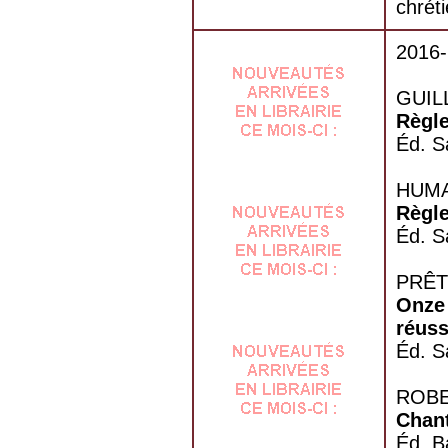
chrét
2016-
GUIL
Règle
Éd. S
HUMAN
Règle
Éd. S
PRÊTR
Onze 
réuss
Éd. S
ROBER
Chant
Éd. B