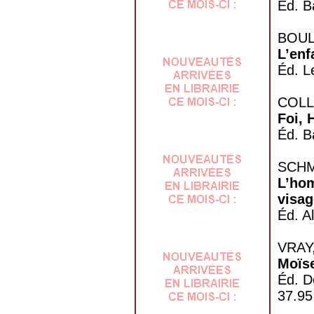
Éd. B
BOUL
L’enf
Éd. L
COLL
Foi, 
Éd. B
SCHMI
L’hom
visag
Éd. A
VRAY,
Moïse
Éd. D
37.9