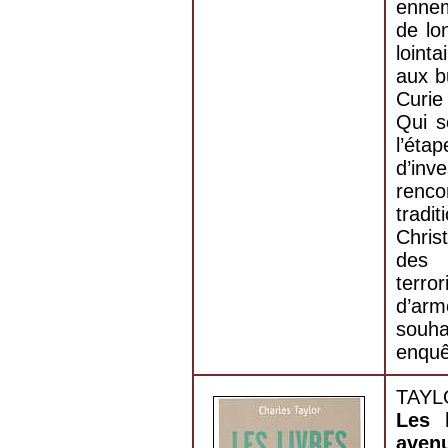
ennem
de lo
loint
aux b
Curie
Qui s
l’éta
d’inv
renc
tradi
Chris
des 
terro
d’ar
souha
enquê
TAYLO
Les 
avenu