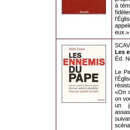
à tém
fidèl
l’Égl
appel
eux.»
SCAVO
Les 
Éd. N
Le Pa
l’Égl
résis
«On c
on vo
un j
assas
suiva
scén