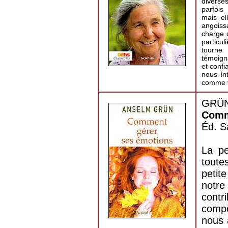
diverse
parfois
mais el
angoiss
charge d
particu
tourne 
témoigna
et confi
nous in
comme v
GRÜN
Comm
Éd. S
La pe
tout
peti
notre
cont
compo
nous 