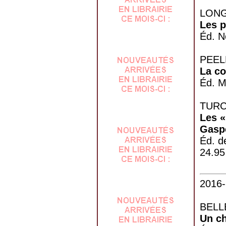
LONG
Les p
Éd. N
PEELM
La c
Éd. M
TURC
Les «
Gasp
Éd. d
24.9
2016-
BELLE
Un c