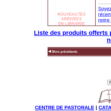
Soyez
récen
notre 
Liste des produits offerts
n
Mois précédents
CENTRE DE PASTORALE
|
CAT