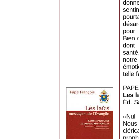
donne
senti
pourt
désar
pour 
Bien 
dont 
santé
notre
émoti
telle 
PAPE
Les l
Éd. S
«Nul 
Nous
cléri
proph