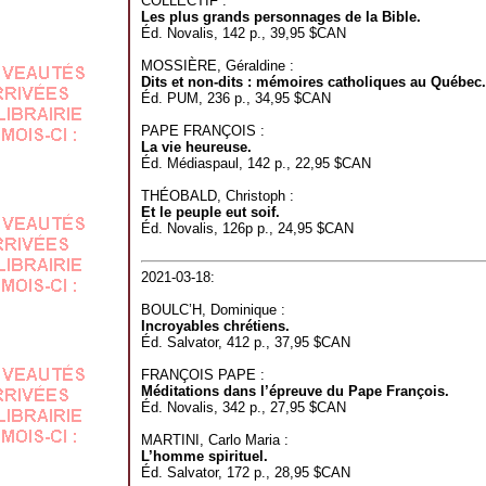
COLLECTIF :
Les plus grands personnages de la Bible.
Éd. Novalis, 142 p., 39,95 $CAN
MOSSIÈRE, Géraldine :
Dits et non-dits : mémoires catholiques au Québec.
Éd. PUM, 236 p., 34,95 $CAN
PAPE FRANÇOIS :
La vie heureuse.
Éd. Médiaspaul, 142 p., 22,95 $CAN
THÉOBALD, Christoph :
Et le peuple eut soif.
Éd. Novalis, 126p p., 24,95 $CAN
2021-03-18:
BOULC’H, Dominique :
Incroyables chrétiens.
Éd. Salvator, 412 p., 37,95 $CAN
FRANÇOIS PAPE :
Méditations dans l’épreuve du Pape François.
Éd. Novalis, 342 p., 27,95 $CAN
MARTINI, Carlo Maria :
L’homme spirituel.
Éd. Salvator, 172 p., 28,95 $CAN