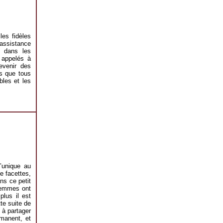
les fidèles
assistance
s dans les
 appelés à
evenir des
s que tous
bles et les
’unique au
e facettes,
ns ce petit
 femmes ont
plus il est
tte suite de
 à partager
rmanent, et