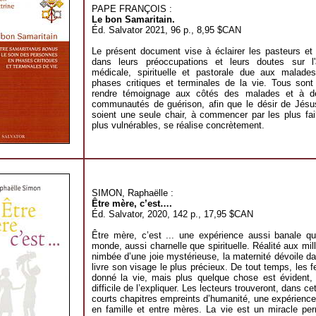
PAPE FRANÇOIS :
Le bon Samaritain.
Éd. Salvator 2021, 96 p., 8,95 $CAN
Le présent document vise à éclairer les pasteurs et 
dans leurs préoccupations et leurs doutes sur l'
médicale, spirituelle et pastorale due aux malade
phases critiques et terminales de la vie. Tous sont
rendre témoignage aux côtés des malades et à d
communautés de guérison, afin que le désir de Jésu
soient une seule chair, à commencer par les plus fai
plus vulnérables, se réalise concrètement.
SIMON, Raphaëlle :
Être mère, c’est….
Éd. Salvator, 2020, 142 p., 17,95 $CAN
Être mère, c’est ... une expérience aussi banale qu
monde, aussi charnelle que spirituelle. Réalité aux mill
nimbée d’une joie mystérieuse, la maternité dévoile da
livre son visage le plus précieux. De tout temps, les
donné la vie, mais plus quelque chose est évident, 
difficile de l’expliquer. Les lecteurs trouveront, dans ce
courts chapitres empreints d’humanité, une expérience
en famille et entre mères. La vie est un miracle pe