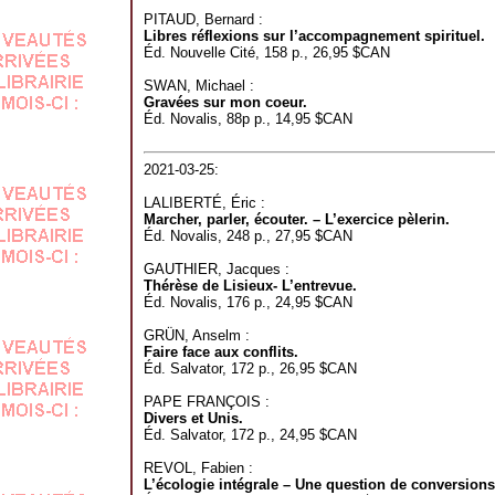
PITAUD, Bernard :
Libres réflexions sur l’accompagnement spirituel.
Éd. Nouvelle Cité, 158 p., 26,95 $CAN
SWAN, Michael :
Gravées sur mon coeur.
Éd. Novalis, 88p p., 14,95 $CAN
2021-03-25:
LALIBERTÉ, Éric :
Marcher, parler, écouter. – L’exercice pèlerin.
Éd. Novalis, 248 p., 27,95 $CAN
GAUTHIER, Jacques :
Thérèse de Lisieux- L’entrevue.
Éd. Novalis, 176 p., 24,95 $CAN
GRÜN, Anselm :
Faire face aux conflits.
Éd. Salvator, 172 p., 26,95 $CAN
PAPE FRANÇOIS :
Divers et Unis.
Éd. Salvator, 172 p., 24,95 $CAN
REVOL, Fabien :
L’écologie intégrale – Une question de conversions