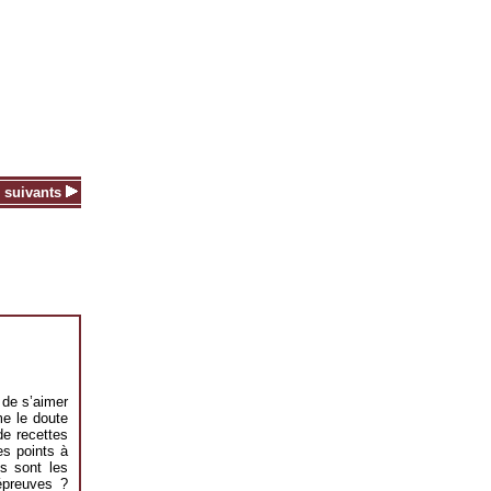
 suivants
 de s’aimer
e le doute
de recettes
es points à
s sont les
épreuves ?