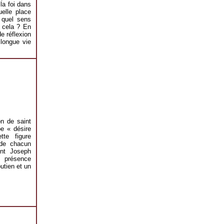
la foi dans
elle place
, quel sens
 cela ? En
e réflexion
longue vie
on de saint
e « désire
tte figure
 de chacun
int Joseph
 présence
utien et un