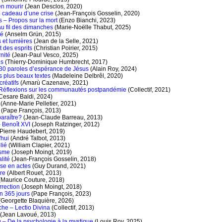
en mourir
(Jean Desclos, 2020)
 cadeau d’une crise
(Jean-François Gosselin, 2020)
 – Propos sur la mort
(Enzo Bianchi, 2023)
u fil des dimanches
(Marie-Noëlle Thabut, 2025)
té
(Anselm Grün, 2015)
 et lumières
(Jean de la Selle, 2021)
 des esprits
(Christian Poirier, 2015)
nité
(Jean-Paul Vesco, 2025)
ns
(Thierry-Dominique Humbrecht, 2017)
– 30 paroles d’espérance de Jésus
(Alain Roy, 2024)
s plus beaux textes
(Madeleine Delbrêl, 2020)
créatifs
(Amarù Cazenave, 2021)
 Réflexions sur les communautés postpandémie
(Collectif, 2021)
Cesare Baldi, 2024)
(Anne-Marie Pelletier, 2021)
e
(Pape François, 2013)
paraître?
(Jean-Claude Barreau, 2013)
 Benoît XVI
(Joseph Ratzinger, 2012)
Pierre Haudebert, 2019)
'hui
(André Talbot, 2013)
lié
(William Clapier, 2021)
isme
(Joseph Moingt, 2019)
alité
(Jean-François Gosselin, 2018)
se en actes
(Guy Durand, 2021)
ire
(Albert Rouet, 2013)
Maurice Couture, 2018)
rrection
(Joseph Moingt, 2018)
n 365 jours
(Pape François, 2023)
Georgette Blaquière, 2026)
he – Lectio Divina
(Collectif, 2013)
(Jean Lavoué, 2013)
 – De la psychologie à la mystique
(Louis Roy, 2025)