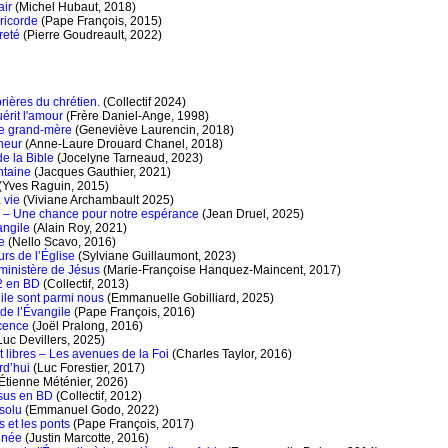
air
(Michel Hubaut, 2018)
ricorde
(Pape François, 2015)
reté
(Pierre Goudreault, 2022)
rières du chrétien.
(Collectif 2024)
érit l'amour
(Frère Daniel-Ange, 1998)
e grand-mère
(Geneviève Laurencin, 2018)
heur
(Anne-Laure Drouard Chanel, 2018)
e la Bible
(Jocelyne Tarneaud, 2023)
ntaine
(Jacques Gauthier, 2021)
(Yves Raguin, 2015)
a vie
(Viviane Archambault 2025)
 – Une chance pour notre espérance
(Jean Druel, 2025)
angile
(Alain Roy, 2021)
e
(Nello Scavo, 2016)
rs de l’Église
(Sylviane Guillaumont, 2023)
ministère de Jésus
(Marie-Françoise Hanquez-Maincent, 2017)
2 en BD
(Collectif, 2013)
ile sont parmi nous
(Emmanuelle Gobilliard, 2025)
de l’Évangile
(Pape François, 2016)
ocence
(Joël Pralong, 2016)
Luc Devillers, 2025)
t libres – Les avenues de la Foi
(Charles Taylor, 2016)
rd’hui
(Luc Forestier, 2017)
Étienne Méténier, 2026)
sus en BD
(Collectif, 2012)
solu
(Emmanuel Godo, 2022)
 et les ponts
(Pape François, 2017)
tinée
(Justin Marcotte, 2016)