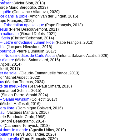
 présent
(Victor Sion, 2018)
orge Mario Bergoglio, 2023)
Enquête
(Constance Vilanova, 2020)
nce dans la Bible
(Anton van der Lingen, 2016)
ape François, 2016)
 – Exhortation apostolique
(Pape François, 2013)
Jésus
(Pierre Descouvemont, 2021)
on nationale
(Gérard Defois, 2021)
h Stein
(Christof Betschart, 2014)
 – Lettre encyclique Lumen Fidei
(Pape François, 2013)
ible
(Jacques Nieuviarts, 2018)
pour tous
Pierre Dumoulin, 2017)
 – Notes inédites de Carlo Acutis
(Antonia Salzano Acutis, 2026)
n d’autre
(Michel Salamolard, 2016)
nçois, 2014)
lectif, 2017)
r de soleil
(Claude-Emmanuelle Yance, 2013)
gr Michel Aupetit, 2022)
sus
(Marion Thomas, 2024)
ité du mieux-être
(Jean-Paul Simard, 2018)
Emmanuel Schmitt, 2015)
(Simon-Pierre, Arnold 2024)
i – Salam Alaykum
(Collectif, 2017)
(Michel Maffesoli, 2016)
dra libre!
(Dominique Boisvert, 2016)
Paul
(Jacques Maritain, 2016)
arie Baudouin-Croix, 1998)
(André Beauchamp, 2014)
me
(Catherine Ternynck, 2018)
st dans le monde
(Agustin Udias, 2019)
ébutants
(Hervé Boullanger, 2026)
vie nouvelle
(Pape François, 2020)