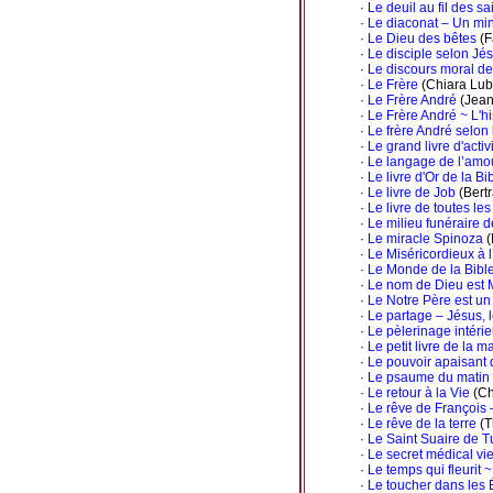
·
Le deuil au fil des s
·
Le diaconat – Un mi
·
Le Dieu des bêtes
(F
·
Le disciple selon Jé
·
Le discours moral d
·
Le Frère
(Chiara Lub
·
Le Frère André
(Jean
·
Le Frère André ~ L'hi
·
Le frère André selon
·
Le grand livre d'activ
·
Le langage de l’amo
·
Le livre d'Or de la Bi
·
Le livre de Job
(Bert
·
Le livre de toutes les
·
Le milieu funéraire 
·
Le miracle Spinoza
(
·
Le Miséricordieux à l’
·
Le Monde de la Bible
·
Le nom de Dieu est 
·
Le Notre Père est un 
·
Le partage – Jésus, l
·
Le pèlerinage intérie
·
Le petit livre de la 
·
Le pouvoir apaisant 
·
Le psaume du matin 
·
Le retour à la Vie
(Ch
·
Le rêve de François 
·
Le rêve de la terre
(T
·
Le Saint Suaire de Tu
·
Le secret médical vie
·
Le temps qui fleurit ~ 
·
Le toucher dans les 