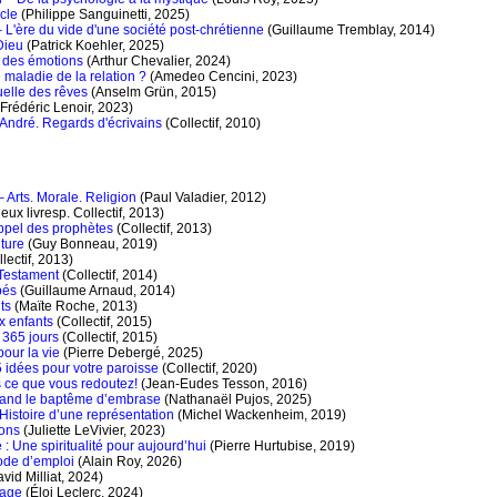
cle
(Philippe Sanguinetti, 2025)
 L'ère du vide d'une société post-chrétienne
(Guillaume Tremblay, 2014)
Dieu
(Patrick Koehler, 2025)
e des émotions
(Arthur Chevalier, 2024)
 maladie de la relation ?
(Amedeo Cencini, 2023)
tuelle des rêves
(Anselm Grün, 2015)
Frédéric Lenoir, 2023)
e André. Regards d'écrivains
(Collectif, 2010)
– Arts. Morale. Religion
(Paul Valadier, 2012)
eux livresp. Collectif, 2013)
ppel des prophètes
(Collectif, 2013)
nture
(Guy Bonneau, 2019)
lectif, 2013)
Testament
(Collectif, 2014)
bés
(Guillaume Arnaud, 2014)
its
(Maïte Roche, 2013)
x enfants
(Collectif, 2015)
 365 jours
(Collectif, 2015)
our la vie
(Pierre Debergé, 2025)
5 idées pour votre paroisse
(Collectif, 2020)
s ce que vous redoutez!
(Jean-Eudes Tesson, 2016)
uand le baptême d’embrase
(Nathanaël Pujos, 2025)
Histoire d’une représentation
(Michel Wackenheim, 2019)
tons
(Juliette LeVivier, 2023)
: Une spiritualité pour aujourd’hui
(Pierre Hurtubise, 2019)
ode d’emploi
(Alain Roy, 2026)
vid Milliat, 2024)
tage
(Éloi Leclerc, 2024)