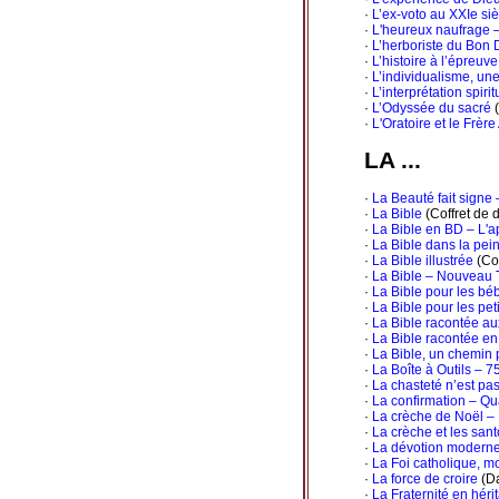
·
L’ex-voto au XXIe siè
·
L'heureux naufrage –
·
L’herboriste du Bon 
·
L’histoire à l’épreuv
·
L’individualisme, une
·
L’interprétation spiri
·
L’Odyssée du sacré
(
·
L'Oratoire et le Frèr
LA ...
·
La Beauté fait signe 
·
La Bible
(Coffret de d
·
La Bible en BD – L'a
·
La Bible dans la pei
·
La Bible illustrée
(Col
·
La Bible – Nouveau 
·
La Bible pour les bé
·
La Bible pour les pet
·
La Bible racontée au
·
La Bible racontée en
·
La Bible, un chemin p
·
La Boîte à Outils – 7
·
La chasteté n’est pa
·
La confirmation – Q
·
La crèche de Noël – 
·
La crèche et les san
·
La dévotion moderne 
·
La Foi catholique, m
·
La force de croire
(Da
·
La Fraternité en héri