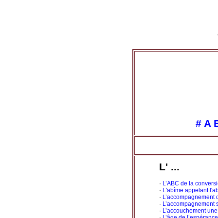
#
A
L' ...
·
L’ABC de la conversi
·
L'abîme appelant l'
·
L’accompagnement 
·
L’accompagnement spi
·
L’accouchement une t
·
L’âge de l’espérance