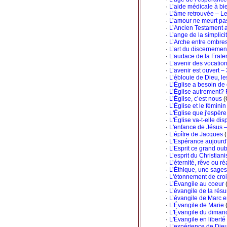
·
L’aide médicale à bi
·
L’âme retrouvée – Le
·
L’amour ne meurt pas
·
L’Ancien Testament a
·
L’ange de la simplici
·
L’Arche entre ombres
·
L’art du discernement
·
L’audace de la Frater
·
L’avenir des vocatio
·
L’avenir est ouvert 
·
L’éblouie de Dieu, le
·
L’Église a besoin de 
·
L’Église autrement?
·
L’Église, c’est nous
(
·
L’Église et le féminin
·
L'Église que j'espèr
·
L'Église va-t-elle dis
·
L'enfance de Jésus –
·
L’épître de Jacques
(
·
L'Espérance aujourd
·
L’Esprit ce grand oub
·
L’esprit du Christian
·
L’éternité, rêve ou ré
·
L’Éthique, une sages
·
L'étonnement de cro
·
L’Évangile au coeur
(
·
L’évangile de la résu
·
L’évangile de Marc e
·
L’Évangile de Marie
(
·
L'Évangile du dimanc
·
L'Évangile en liberté
·
L’expérience de Dieu