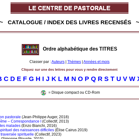
~ CATALOGUE / INDEX DES LIVRES RECENSÉS 
Ordre alphabétique des TITRES
Classer par :
Auteurs
|
Thèmes
|
Années et mois
Cliquez sur une des lettres pour vous y rendre directement
B
C
D
E
F
G
H
I
J
K
L
M
N
O
P
Q
R
S
T
U
V
W
= Disque compact ou CD-Rom
on pastorale
(Jean-Philippe Auger, 2018)
abîme – Correspondance I
(Collectif, 2013)
des malades
(Enzo Bianchi, 2016)
rituel des naissances difficiles
(Élise Cairus 2019)
raversée spirituelle
(Collectif, 2023)
(Simonne Plourde, 2015)