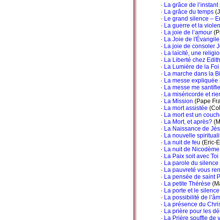
·
La grâce de l’instant
·
La grâce du temps
(J
·
Le grand silence – 
·
La guerre et la viole
·
La joie de l’amour
(P
·
La Joie de l'Évangile
·
La joie de consoler 
·
La laïcité, une religi
·
La Liberté chez Edit
·
La Lumière de la Foi
·
La marche dans la B
·
La messe expliquée 
·
La messe me santifie
·
La miséricorde et rie
·
La Mission
(Pape Fra
·
La mort assistée
(Col
·
La mort est un couche
·
La Mort, et après?
(M
·
La Naissance de Jé
·
La nouvelle spiritual
·
La nuit de feu
(Eric-
·
La nuit de Nicodème
·
La Paix soit avec To
·
La parole du silence
·
La pauvreté vous ren
·
La pensée de saint 
·
La petite Thérèse
(M
·
La porte et le silence
·
La possibilité de l’â
·
La présence du Chri
·
La prière pour les d
·
La Prière souffle de 