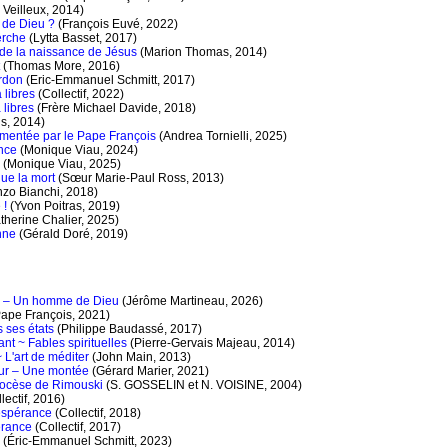
 Veilleux, 2014)
 de Dieu ?
(François Euvé, 2022)
erche
(Lytta Basset, 2017)
e de la naissance de Jésus
(Marion Thomas, 2014)
(Thomas More, 2016)
rdon
(Eric-Emmanuel Schmitt, 2017)
 libres
(Collectif, 2022)
 libres
(Frère Michael Davide, 2018)
s, 2014)
mentée par le Pape François
(Andrea Tornielli, 2025)
nce
(Monique Viau, 2024)
(Monique Viau, 2025)
que la mort
(Sœur Marie-Paul Ross, 2013)
zo Bianchi, 2018)
 !
(Yvon Poitras, 2019)
therine Chalier, 2025)
nne
(Gérald Doré, 2019)
c – Un homme de Dieu
(Jérôme Martineau, 2026)
ape François, 2021)
 ses états
(Philippe Baudassé, 2017)
t ~ Fables spirituelles
(Pierre-Gervais Majeau, 2014)
 L'art de méditer
(John Main, 2013)
ur – Une montée
(Gérard Marier, 2021)
diocèse de Rimouski
(S. GOSSELIN et N. VOISINE, 2004)
lectif, 2016)
espérance
(Collectif, 2018)
érance
(Collectif, 2017)
(Éric-Emmanuel Schmitt, 2023)