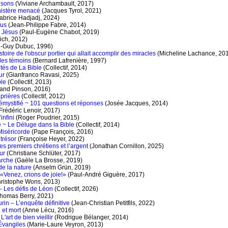
aisons
(Viviane Archambault, 2017)
nistère menacé
(Jacques Tyrol, 2021)
abrice Hadjadj, 2024)
sus
(Jean-Philippe Fabre, 2014)
e Jésus
(Paul-Eugène Chabot, 2019)
ich, 2012)
-Guy Dubuc, 1996)
stoire de l'obscur portier qui allait accomplir des miracles
(Micheline Lachance, 20
 les témoins
(Bernard Lafrenière, 1997)
ités de La Bible
(Collectif, 2014)
ur
(Gianfranco Ravasi, 2025)
ble
(Collectif, 2013)
rand Pinson, 2016)
 prières
(Collectif, 2012)
démystifié ~ 101 questions et réponses
(Josée Jacques, 2014)
Frédéric Lenoir, 2017)
infini
(Roger Poudrier, 2015)
 ~ Le Déluge dans la Bible
(Collectif, 2014)
Miséricorde
(Pape François, 2016)
trésor
(Françoise Heyer, 2022)
es premiers chrétiens et l’argent
(Jonathan Cornillon, 2025)
ur
(Christiane Schlüter, 2017)
marche
(Gaële La Brosse, 2019)
de la nature
(Anselm Grün, 2019)
«Venez, crions de joie!»
(Paul-André Giguère, 2017)
ristophe Wons, 2013)
– Les défis de Léon
(Collectif, 2026)
homas Berry, 2021)
rin – L’enquête définitive
(Jean-Christian Petitfils, 2022)
 et mort
(Anne Lécu, 2016)
L'art de bien vieillir
(Rodrigue Bélanger, 2014)
Évangiles
(Marie-Laure Veyron, 2013)