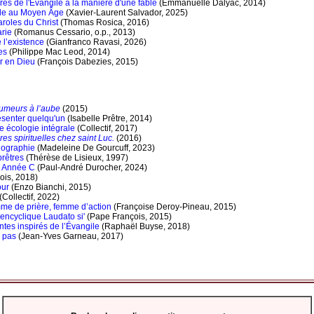
ires de l'Évangile à la manière d'une fable
(Emmanuelle Dalyac, 2014)
ble au Moyen Âge
(Xavier-Laurent Salvador, 2025)
aroles du Christ
(Thomas Rosica, 2016)
rie
(Romanus Cessario, o.p., 2013)
 l’existence
(Gianfranco Ravasi, 2026)
es
(Philippe Mac Leod, 2014)
r en Dieu
(François Dabezies, 2015)
umeurs à l’aube
(2015)
ésenter quelqu'un
(Isabelle Prêtre, 2014)
e écologie intégrale
(Collectif, 2017)
res spirituelles chez saint Luc.
(2016)
iographie
(Madeleine De Gourcuff, 2023)
prêtres
(Thérèse de Lisieux, 1997)
– Année C
(Paul-André Durocher, 2024)
ois, 2018)
our
(Enzo Bianchi, 2015)
(Collectif, 2022)
me de prière, femme d’action
(Françoise Deroy-Pineau, 2015)
 encyclique Laudato si'
(Pape François, 2015)
tes inspirés de l’Évangile
(Raphaël Buyse, 2018)
 pas
(Jean-Yves Garneau, 2017)