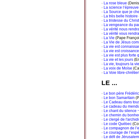
·
La rose bleue
(Denis
·
La science l’épreuve
·
La Source que je ch
·
La très belle histoir
·
La tristesse du Christ
·
La vengeance du pa
·
La vérité nous rendra
·
La vérité vous rendra
·
La Vie
(Pape Françoi
·
La Vie de Jésus com
·
La vie est connaissa
·
La vie est croissance
·
La vie est plus forte 
·
La vie et les jours
(En
·
La vie, toujours la vie
·
La voix de Moïse
(Ca
·
La Voie libre-chrétie
LE ...
·
Le bon père Frédéri
·
Le bon Samaritain
(P
·
Le Cadeau dans tous
·
Le cadeau du mendian
·
Le chant du silence ~
·
Le chemin du bonhe
·
Le clergé de l'archi
·
Le code Québec
(Col
·
Le compagnon de l’
·
Le courage de l’esp
·
Le défi de Jérusalem