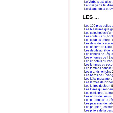
·
Le Verbe s’est fait ch
·
Le Visage de la Misé
·
Le visage de la pauv
LES ...
·
Les 100 plus belles p
·
Les blessures que gu
·
Les catéchèses d’un
·
Les couleurs du bon
·
Les couples phares d
·
Les défis de la soixa
·
Les déserts de Dieu
·
Les deuils au fil de l
·
Les échecs de Jésus
·
Les énigmes de l’Év
·
Les ennemis du Pap
·
Les femmes au secou
·
Les femmes dans le 
·
Les grands témoins 
·
Les héros de l’Évang
·
Les laïcs messagers 
·
Les larmes de l’inn
·
Les lettres de Jean
(
·
Les livres qui renden
·
Les ministères aujou
·
Les noms de Jésus
(
·
Les paraboles de Jé
·
Les passeurs de l’ab
·
Les peuples, les murs
·
Les piliers de la des