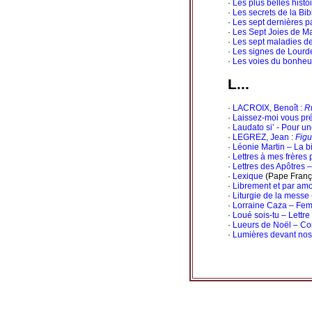
·
Les plus belles histo
·
Les secrets de la Bi
·
Les sept dernières p
·
Les Sept Joies de Ma
·
Les sept maladies de
·
Les signes de Lourd
·
Les voies du bonheu
L...
·
LACROIX, Benoît :
R
·
Laissez-moi vous pr
·
Laudato si’ - Pour un
·
LEGREZ, Jean :
Figu
·
Léonie Martin – La b
·
Lettres à mes frères 
·
Lettres des Apôtres 
·
Lexique
(Pape Franç
·
Librement et par am
·
Liturgie de la messe
·
Lorraine Caza – Fem
·
Loué sois-tu – Lettre
·
Lueurs de Noël – Con
·
Lumières devant nos